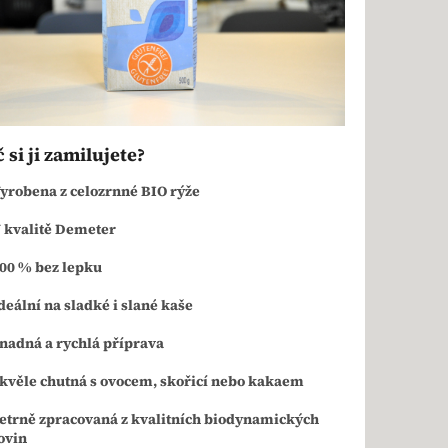
 si ji zamilujete?
yrobena z celozrnné BIO rýže
 kvalitě Demeter
00 % bez lepku
deální na sladké i slané kaše
nadná a rychlá příprava
kvěle chutná s ovocem, skořicí nebo kakaem
etrně zpracovaná z kvalitních biodynamických
ovin