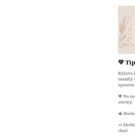
💚 Ti
Rýžová k
neměly c
spoustu
🍓 Na sn
sezóny.
🍯 Dochu
🧈 Skvěl
chuť.