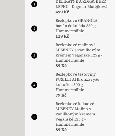
DELIKÁTNĚ A ZDRAVĚ BEZ
LEPKU - Dagmar Matějková
499 Kč
Bezlepková GRANOLA
banán čokoláda 350 g -
Hammermühle
119 Kč
Bezlepkové malinové
SUŠENKY s vanilkovým
krémem veganské 125 g -
Hammermühle
89 Kč
Bezlepkové těstoviny
FUSILLI Al Bronzo rýže
kukuřice 500 g -
Hammermühle
79 Kč
Bezlepkové kakaové
SUŠENKY Molino s
vanilkovým krémem
veganské 125 g -
Hammermühle
89 Kč