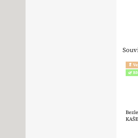
Souvi
🥬 V
🌿 B
Bezl
KAŠE
g - B
Průmě