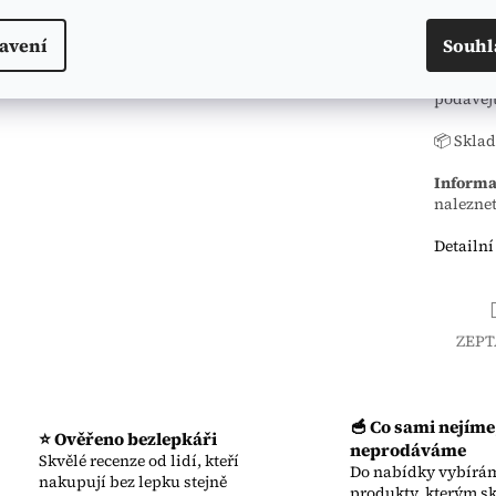
🍓 Dochu
avení
Souhl
🥣
Slaná
podávejt
📦 Sklad
Informa
naleznet
Detailní
ZEPT
🥣 Co sami nejíme
⭐ Ověřeno bezlepkáři
neprodáváme
Skvělé recenze od lidí, kteří
Do nabídky vybírám
nakupují bez lepku stejně
produkty, kterým s