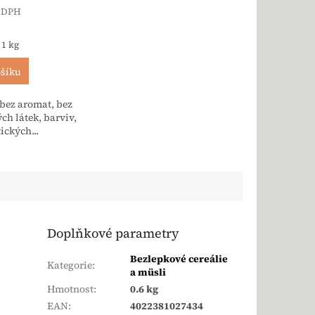
z DPH
a:
 1 kg
ošíku
bez aromat, bez
ch látek, barviv,
ických...
Doplňkové parametry
Bezlepkové cereálie
Kategorie
:
a müsli
Hmotnost
:
0.6 kg
EAN
:
4022381027434