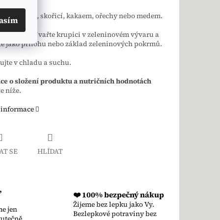
ťte ovocem, skořicí, kakaem, ořechy nebo medem.
asím
 varianta:
Uvařte krupici v zeleninovém vývaru a
e jako přílohu nebo základ zeleninových pokrmů.
ujte v chladu a suchu.
ce o složení produktu a nutričních hodnotách
e níže.
 informace
AT SE
HLÍDAT
,
❤️ 100% bezpečný nákup
Žijeme bez lepku jako Vy.
e jen
Bezlepkové potraviny bez
kutečně