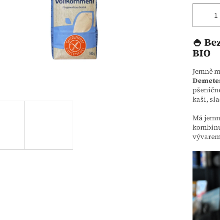
🍚 Be
BIO
Jemně m
Demete
pšeničné
kaši, sl
Má jemno
kombinu
vývarem