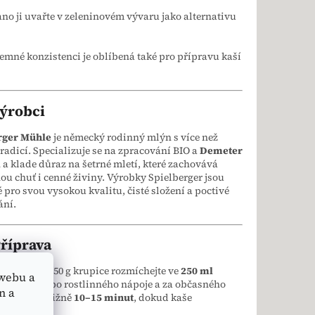
ano ji uvařte v zeleninovém vývaru jako alternativu
jemné konzistenci je oblíbená také pro přípravu kaší
výrobci
rger Mühle
je německý rodinný mlýn s více než
tradicí. Specializuje se na zpracování BIO a
Demeter
 a klade důraz na šetrné mletí, které zachovává
ou chuť i cenné živiny. Výrobky Spielberger jsou
 pro svou vysokou kvalitu, čisté složení a poctivé
ání.
Příprava
á varianta:
50 g krupice rozmíchejte ve
250 ml
webu a
o mléka
nebo rostlinného nápoje a za občasného
n a
vařte přibližně
10–15 minut
, dokud kaše
tne.