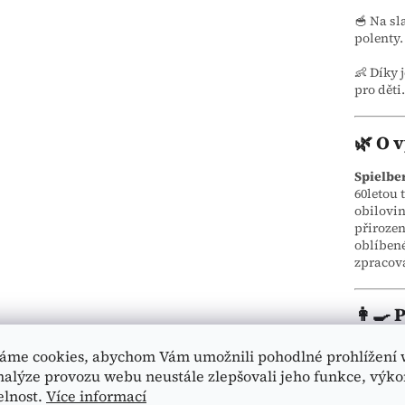
🥣 Na sl
polenty.
👶 Díky 
pro děti.
🌿 O 
Spielbe
60letou 
obilovin
přirozen
oblíbené
zpracov
👩‍🍳 
🥣
Sladk
áme cookies, abychom Vám umožnili pohodlné prohlížení 
vroucíh
nalýze provozu webu neustále zlepšovali jeho funkce, výko
míchání 
elnost.
Více informací
nezhous