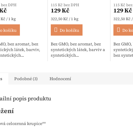
č bez DPH
115 Kč bez DPH
115 Kč be
 Kč
129 Kč
129 Kč
 cena:
Měrná cena:
Měrná cen
 Kč / 1 kg
322,50 Kč / 1 kg
322,50 Kč /
o košíku
Do košíku
Do k
MO, bez aromat, bez
Bez GMO, bez aromat, bez
Bez GMO, 
ických látek, barviv,
syntetických látek, barviv a
syntetický
ntetických...
syntetických...
bez syntet
is
Podobné (3)
Hodnocení
ailní popis produktu
ožení
vá celozrnná krupice**