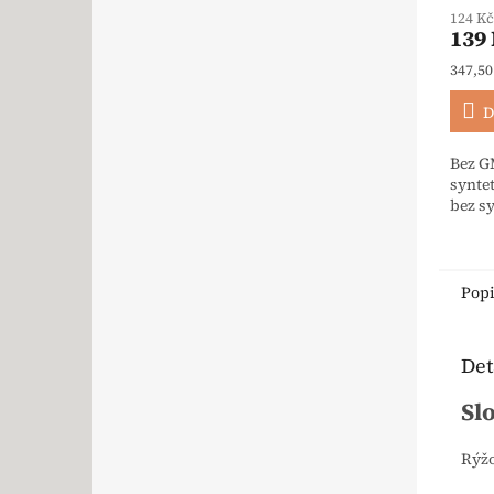
124 K
139
Měrná
347,50
D
Bez G
syntet
bez sy
Pop
Det
Sl
Rýžo