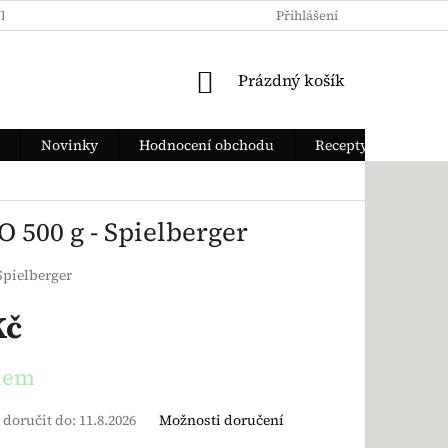
KY OCHRANY OSOBNÍCH ÚDAJŮ
JAK ZAPLATIT
Přihlášení
DOPRAVA Z
NÁKUPNÍ KOŠÍK
Prázdný košík
Novinky
Hodnocení obchodu
Recepty
500 g - Spielberger
Spielberger
Kč
ena:
dem
doručit do:
11.8.2026
Možnosti doručení