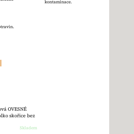
kontaminace.
travin.
ová OVESNÉ
lko skořice bez
O Demeter 400 g
Skladem