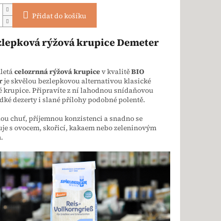
Přidat do košíku
zlepková rýžová krupice Demeter
letá
celozrnná rýžová krupice
v kvalitě
BIO
r
je skvělou bezlepkovou alternativou klasické
 krupice. Připravíte z ní lahodnou snídaňovou
adké dezerty i slané přílohy podobné polentě.
u chuť, příjemnou konzistenci a snadno se
je s ovocem, skořicí, kakaem nebo zeleninovým
.