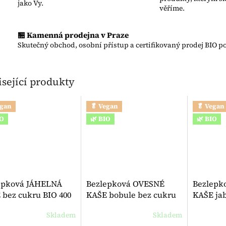
jako Vy.
věříme.
🏪 Kamenná prodejna v Praze
Skutečný obchod, osobní přístup a certifikovaný prodej BIO po
sející produkty
egan
🥬 Vegan
🥬 Vegan
IO
🌿 BIO
🌿 BIO
epková JÁHELNÁ
Bezlepková OVESNÉ
Bezlepk
 bez cukru BIO 400
KAŠE bobule bez cukru
KAŠE jab
auck
BIO Demeter 400 g -
cukru BI
Skladem
Skladem
rné hodnocení produktu je 5,0 z 5 hvězdiček.
Bauck
- Bauck