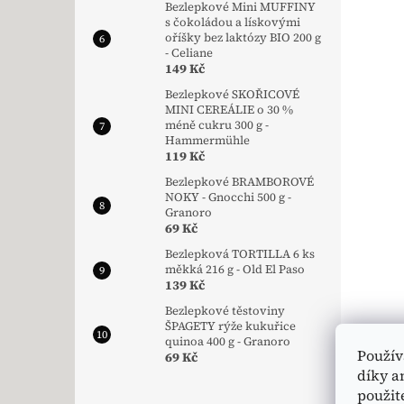
Bezlepkové Mini MUFFINY
s čokoládou a lískovými
oříšky bez laktózy BIO 200 g
- Celiane
149 Kč
Bezlepkové SKOŘICOVÉ
MINI CEREÁLIE o 30 %
méně cukru 300 g -
Hammermühle
119 Kč
Bezlepkové BRAMBOROVÉ
NOKY - Gnocchi 500 g -
Granoro
69 Kč
Bezlepková TORTILLA 6 ks
měkká 216 g - Old El Paso
139 Kč
Bezlepkové těstoviny
ŠPAGETY rýže kukuřice
quinoa 400 g - Granoro
Použív
69 Kč
díky a
použit