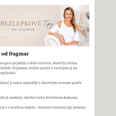
p od Dagmar
rupice je jedna z těch surovin, které by doma
hybět. Je jemná, dobře zasytí a využijete ji na
 způsobů.
ídani ji mám nejraději s čerstvým ovocem podle
ťte ji medem, skořicí nebo kvalitním kakaem.
á je i s trochou másla – krásně zvýrazní její jemnou