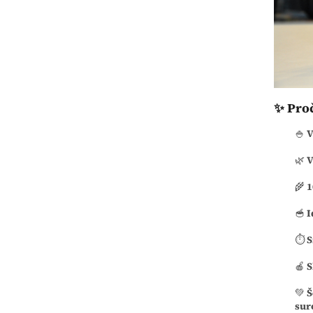
✨ Proč
🍚
V
🌿
V
🌾
1
🥣
I
⏱️
S
🍎
S
💚
Š
sur