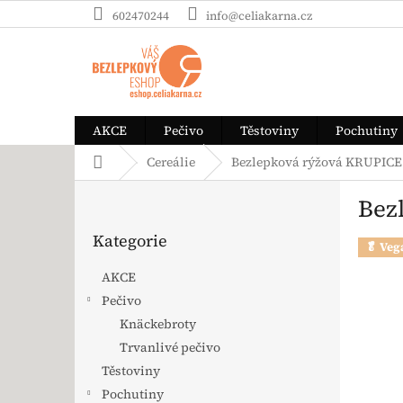
Přejít na obsah
602470244
info@celiakarna.cz
AKCE
Pečivo
Těstoviny
Pochutiny
Domů
Cereálie
Bezlepková rýžová KRUPICE D
Postranní panel
Bez
Přeskočit kategorie
Kategorie
🥬 Veg
AKCE
Pečivo
Knäckebroty
Trvanlivé pečivo
Těstoviny
Pochutiny