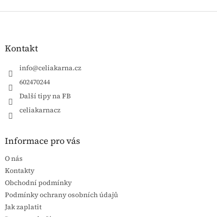
Zápatí
Kontakt
info
@
celiakarna.cz
602470244
Další tipy na FB
celiakarnacz
Informace pro vás
O nás
Kontakty
Obchodní podmínky
Podmínky ochrany osobních údajů
Jak zaplatit