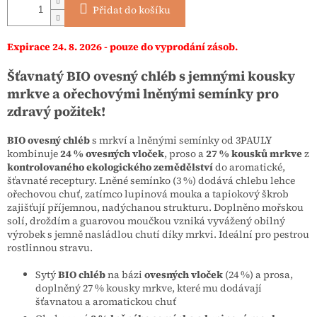
Přidat do košíku
Expirace 24. 8. 2026 - pouze do vyprodání zásob.
Šťavnatý BIO ovesný chléb s jemnými kousky
mrkve a ořechovými lněnými semínky pro
zdravý požitek!
BIO ovesný chléb
s mrkví a lněnými semínky od 3PAULY
kombinuje
24 % ovesných vloček
, proso a
27 % kousků mrkve
z
kontrolovaného ekologického zemědělství
do aromatické,
šťavnaté receptury. Lněné semínko (3 %) dodává chlebu lehce
ořechovou chuť, zatímco lupinová mouka a tapiokový škrob
zajišťují příjemnou, nadýchanou strukturu. Doplněno mořskou
solí, droždím a guarovou moučkou vzniká vyvážený obilný
výrobek s jemně nasládlou chutí díky mrkvi. Ideální pro pestrou
rostlinnou stravu.
Sytý
BIO chléb
na bázi
ovesných vloček
(24 %) a prosa,
doplněný 27 % kousky mrkve, které mu dodávají
šťavnatou a aromatickou chuť