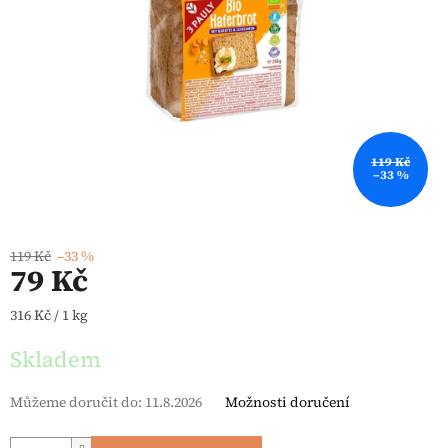
119 Kč
–33 %
119 Kč
–33 %
79 Kč
Měrná cena:
316 Kč / 1 kg
Skladem
Můžeme doručit do:
11.8.2026
Možnosti doručení