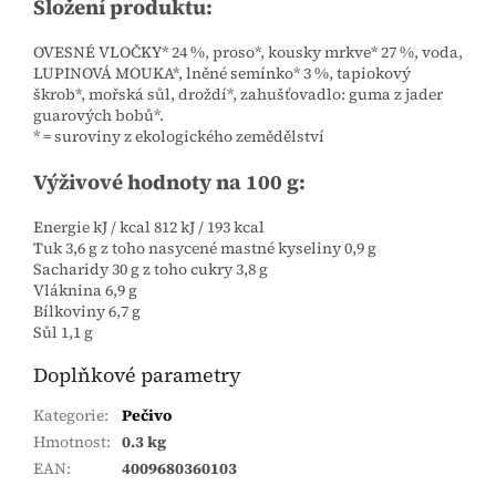
Složení produktu:
OVESNÉ VLOČKY* 24 %, proso*, kousky mrkve* 27 %, voda,
LUPINOVÁ MOUKA*, lněné semínko* 3 %, tapiokový
škrob*, mořská sůl, droždí*, zahušťovadlo: guma z jader
guarových bobů*.
* = suroviny z ekologického zemědělství
Výživové hodnoty na 100 g:
Energie kJ / kcal 812 kJ / 193 kcal
Tuk 3,6 g z toho nasycené mastné kyseliny 0,9 g
Sacharidy 30 g z toho cukry 3,8 g
Vláknina 6,9 g
Bílkoviny 6,7 g
Sůl 1,1 g
Doplňkové parametry
Kategorie
:
Pečivo
Hmotnost
:
0.3 kg
EAN
:
4009680360103