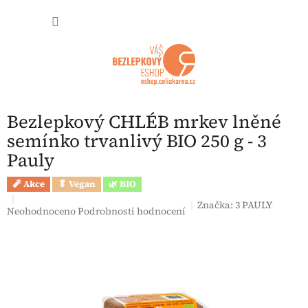
Přejít na obsah
NÁKUP
Bezlepkový CHLÉB mrkev lněné
semínko trvanlivý BIO 250 g - 3
Pauly
🧨 Akce
🥬 Vegan
🌿 BIO
Značka:
3 PAULY
Průměrné hodnocení produktu je 0,0 z 5 hvězdiček.
Neohodnoceno
Podrobnosti hodnocení