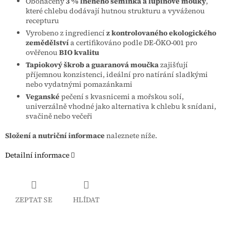
Obohacený
3 % lněného semínka a lupinové mouky
,
které chlebu dodávají hutnou strukturu a vyváženou
recepturu
Vyrobeno z ingrediencí
z kontrolovaného ekologického
zemědělství
a certifikováno podle DE-ÖKO-001 pro
ověřenou
BIO kvalitu
Tapiokový škrob a guaranová moučka
zajišťují
příjemnou konzistenci, ideální pro natírání sladkými
nebo vydatnými pomazánkami
Veganské
pečení s kvasnicemi a mořskou solí,
univerzálně vhodné jako alternativa k chlebu k snídani,
svačině nebo večeři
Složení a nutriční informace
naleznete níže.
Detailní informace
ZEPTAT SE
HLÍDAT