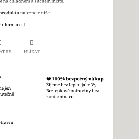
te na chladném a suchém místě.
 produktu
naleznete níže.
 informace
AT SE
HLÍDAT
,
❤️ 100% bezpečný nákup
Žijeme bez lepku jako Vy.
e jen
Bezlepkové potraviny bez
kutečně
kontaminace.
travin.