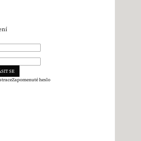
ení
SIT SE
strace
Zapomenuté heslo