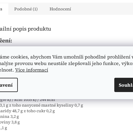
is
Podobné (1)
Hodnocení
ailní popis produktu
žení:
 rýžové mouky* (46 %) (rýžový škrob*, celozrnná rýžová mouka*), v
áme cookies, abychom Vám umožnili pohodlné prohlížení 
vý kvásek* (celozrnná rýžová mouka*, voda, kváskové kultury), cel
nalýze provozu webu neustále zlepšovali jeho funkce, výko
ná mouka*, slupky psyllia*, slunečnicový olej*, mořská sůl, brambo
ky*, zahušťovadlo: guma guar*, droždí*;
elnost.
Více informací
ekologického zemědělství
avení
Souhl
ivové hodnoty a výsledky analýzy na 100 g
ie kJ / kcal 1035 kJ / 244 kcal
3,1 g z toho nasycené mastné kyseliny 0,7 g
aridy 48,7 g z toho cukr 0,2 g
nina 3,2 g
oviny 3,8 g
,1 g