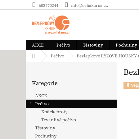
Přejít na obsah
602470244
info@celiakarna.cz
AKCE
Pečivo
Těstoviny
Pochutiny
Domů
Pečivo
Bezlepkové RÝŽOVÉ HOUSKY trv
Postranní panel
Bez
Přeskočit kategorie
Kategorie
🥬 Veg
AKCE
Pečivo
Knäckebroty
Trvanlivé pečivo
Těstoviny
Pochutiny