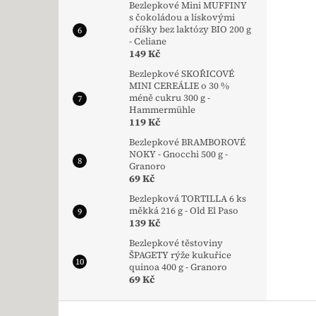
Bezlepkové Mini MUFFINY
s čokoládou a lískovými
oříšky bez laktózy BIO 200 g
- Celiane
149 Kč
Bezlepkové SKOŘICOVÉ
MINI CEREÁLIE o 30 %
méně cukru 300 g -
Hammermühle
119 Kč
Bezlepkové BRAMBOROVÉ
NOKY - Gnocchi 500 g -
Granoro
69 Kč
Bezlepková TORTILLA 6 ks
měkká 216 g - Old El Paso
139 Kč
Bezlepkové těstoviny
ŠPAGETY rýže kukuřice
quinoa 400 g - Granoro
69 Kč
Zápatí