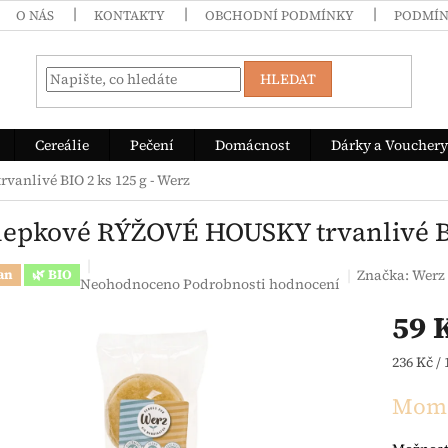
O NÁS
KONTAKTY
OBCHODNÍ PODMÍNKY
PODMÍN
HLEDAT
Cereálie
Pečení
Domácnost
Dárky a Vouchery
anlivé BIO 2 ks 125 g - Werz
lepkové RÝŽOVÉ HOUSKY trvanlivé BIO
Značka:
Werz
an
🌿 BIO
Průměrné hodnocení produktu je 0,0 z 5 hvězdiček.
Neohodnoceno
Podrobnosti hodnocení
59 
Měrná c
236 Kč / 
Mome