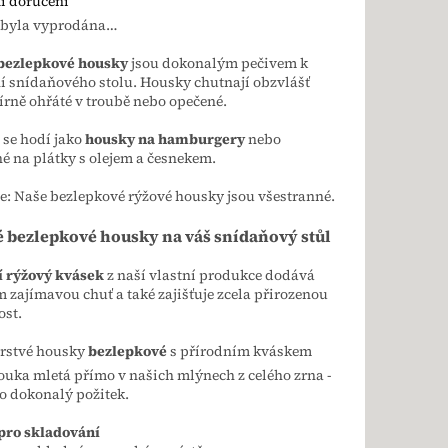
i doručení
 byla vyprodána…
bezlepkové housky
jsou dokonalým pečivem k
í snídaňového stolu. Housky chutnají obzvlášť
rně ohřáté v troubě nebo opečené.
se hodí jako
housky na hamburgery
nebo
é na plátky s olejem a česnekem.
te: Naše bezlepkové rýžové housky jsou všestranné.
é bezlepkové housky na váš snídaňový stůl
í rýžový kvásek
z naší vlastní produkce dodává
 zajímavou chuť a také zajišťuje zcela přirozenou
ost.
rstvé housky
bezlepkové
s přírodním kváskem
uka mletá přímo v našich mlýnech z celého zrna -
o dokonalý požitek.
pro skladování