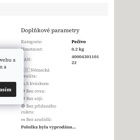
Doplňkové parametry
Kategorie
:
Pečivo
Hmotnost
:
0.2 kg
oda,
40004301101
EAN
:
webu a
ozrnná
22
n a
rové
🇩🇪 Německá
kvalita
:
🥯 S kváskem
:
asím
🚫 Bez ovsa
:
🚫 Bez sóji
:
🚫 Bez přidaného
cukru
:
🥜 Bez arašídů
:
Položka byla vyprodána…