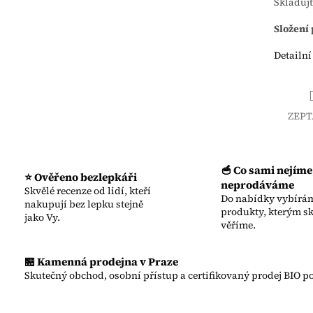
Skladuj
Složení
Detailní
ZEPT
🥣 Co sami nejíme
⭐ Ověřeno bezlepkáři
neprodáváme
Skvělé recenze od lidí, kteří
Do nabídky vybírám
nakupují bez lepku stejně
produkty, kterým s
jako Vy.
věříme.
🏪 Kamenná prodejna v Praze
Skutečný obchod, osobní přístup a certifikovaný prodej BIO po