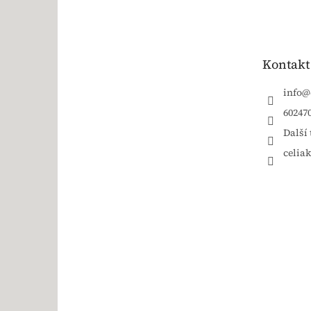
Kontakt
info
@
60247
Další 
celia