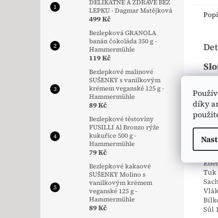
DELIKÁTNĚ A ZDRAVĚ BEZ
LEPKU - Dagmar Matějková
Pop
499 Kč
Bezlepková GRANOLA
banán čokoláda 350 g -
Det
Hammermühle
119 Kč
Slo
Bezlepkové malinové
SUŠENKY s vanilkovým
Směs
krémem veganské 125 g -
Použív
rýžo
Hammermühle
díky a
pros
89 Kč
vloč
použit
Bezlepkové těstoviny
FUSILLI Al Bronzo rýže
* z 
kukuřice 500 g -
Nast
Hammermühle
Výž
79 Kč
Energ
Bezlepkové kakaové
Tuk 
SUŠENKY Molino s
Sach
vanilkovým krémem
Vlák
veganské 125 g -
Bílk
Hammermühle
89 Kč
Sůl 1