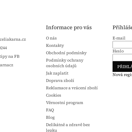
Informace pro vás
Přihláš
O nás
E-mail
celiakarna.cz
Kontakty
0244
Heslo
Obchodní podmínky
tipy na FB
Podmínky ochrany
karnacz
osobních údajů
PŘIHLÁ
Jak zaplatit
Nová regi
Doprava zboží
Reklamace a vrácení zboží
Cookies
Věrnostní program
FAQ
Blog
Delikátně a zdravě bez
lepku