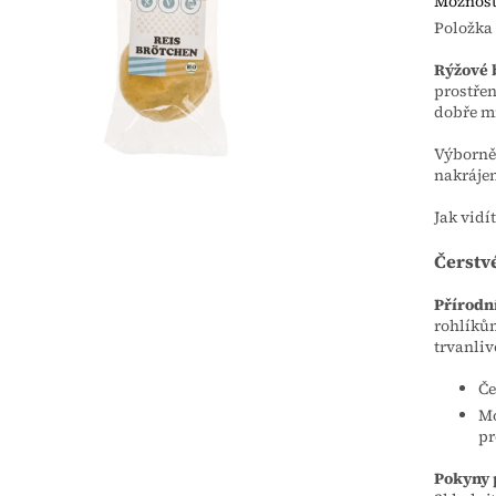
Možnost
Položka
Rýžové 
prostřen
dobře mí
Výborně 
nakrájen
Jak vidí
Čerstv
Přírodn
rohlíkům
trvanliv
Če
Mo
pr
Pokyny 