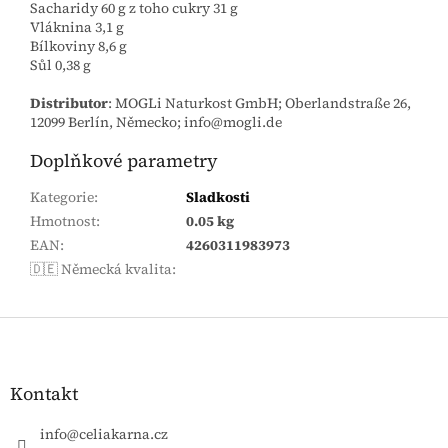
Sacharidy 60 g z toho cukry 31 g
Vláknina 3,1 g
Bílkoviny 8,6 g
Sůl 0,38 g
Distributor
: MOGLi Naturkost GmbH; Oberlandstraße 26,
12099 Berlín, Německo; info@mogli.de
Doplňkové parametry
Kategorie
:
Sladkosti
Hmotnost
:
0.05 kg
EAN
:
4260311983973
🇩🇪 Německá kvalita
:
Zápatí
Kontakt
info
@
celiakarna.cz