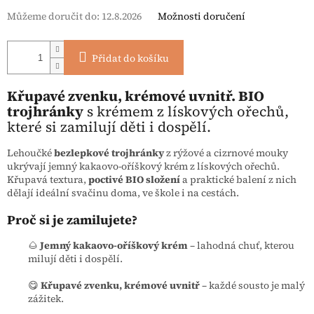
Můžeme doručit do:
12.8.2026
Možnosti doručení
Přidat do košíku
Křupavé zvenku, krémové uvnitř. BIO
trojhránky
s krémem z lískových ořechů,
které si zamilují děti i dospělí.
Lehoučké
bezlepkové trojhránky
z rýžové a cizrnové mouky
ukrývají jemný kakaovo-oříškový krém z lískových ořechů.
Křupavá textura,
poctivé BIO složení
a praktické balení z nich
dělají ideální svačinu doma, ve škole i na cestách.
Proč si je zamilujete?
🌰
Jemný kakaovo-oříškový krém
– lahodná chuť, kterou
milují děti i dospělí.
😋
Křupavé zvenku, krémové uvnitř
– každé sousto je malý
zážitek.