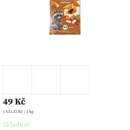
49 Kč
Měrná cena:
1 633,33 Kč / 1 kg
Skladem