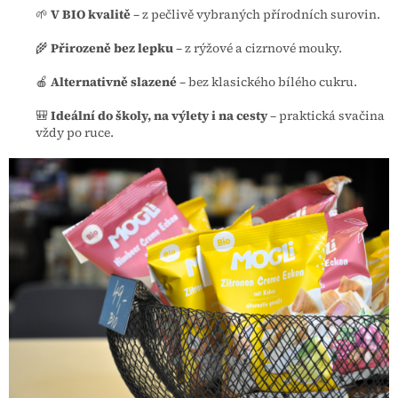
🌱
V BIO kvalitě
– z pečlivě vybraných přírodních surovin.
🌾
Přirozeně bez lepku
– z rýžové a cizrnové mouky.
🍎
Alternativně slazené
– bez klasického bílého cukru.
🎒
Ideální do školy, na výlety i na cesty
– praktická svačina
vždy po ruce.