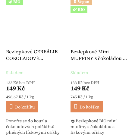
🌿 BIO
🥬 Vegan
🌿 BIO
Bezlepkové CEREÁLIE
Bezlepkové Mini
ČOKOLÁDOVÉ
MUFFINY s čokoládou a
POLŠTÁŘKY s
lískovými oříšky bez
lískooříškovou náplní
laktózy BIO 200 g -
Skladem
Skladem
BIO 300 g - Turtle
Celiane
133 Kč bez DPH
133 Kč bez DPH
149 Kč
149 Kč
Měrná cena:
Měrná cena:
496,67 Kč / 1 kg
745 Kč / 1 kg
Do košíku
Do košíku
Ponořte se do kouzla
🧁 Bezlepkové BIO mini
čokoládových polštářků
muffiny s čokoládou a
plněných lískovými oříšky
lískovými oříšky