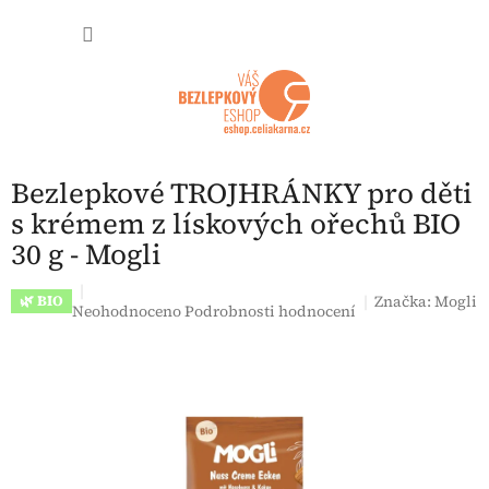
Přejít na obsah
NÁKUP
Bezlepkové TROJHRÁNKY pro děti
s krémem z lískových ořechů BIO
30 g - Mogli
Značka:
Mogli
🌿 BIO
Průměrné hodnocení produktu je 0,0 z 5 hvězdiček.
Neohodnoceno
Podrobnosti hodnocení