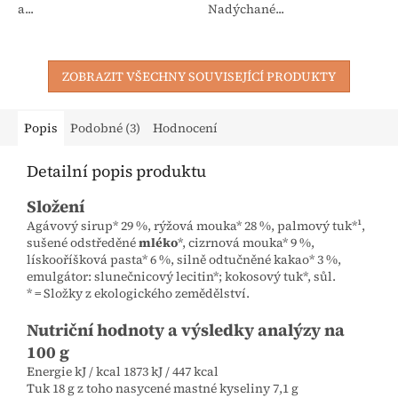
a...
Nadýchané...
ZOBRAZIT VŠECHNY SOUVISEJÍCÍ PRODUKTY
Popis
Podobné (3)
Hodnocení
Detailní popis produktu
Složení
Agávový sirup* 29 %, rýžová mouka* 28 %, palmový tuk*¹,
sušené odstředěné
mléko
*, cizrnová mouka* 9 %,
lískooříšková pasta* 6 %, silně odtučněné kakao* 3 %,
emulgátor: slunečnicový lecitin*; kokosový tuk*, sůl.
* = Složky z ekologického zemědělství.
Nutriční hodnoty a výsledky analýzy na
100 g
Energie kJ / kcal 1873 kJ / 447 kcal
Tuk 18 g z toho nasycené mastné kyseliny 7,1 g