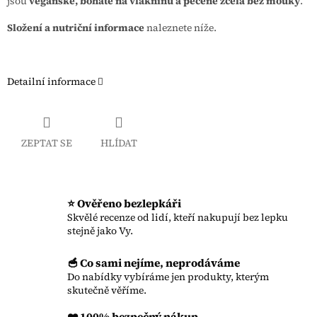
jsou
veganské, bohaté na vlákninu a pečené zcela bez mouky
.
Složení a nutriční informace
naleznete níže.
Detailní informace
ZEPTAT SE
HLÍDAT
⭐ Ověřeno bezlepkáři
Skvělé recenze od lidí, kteří nakupují bez lepku
stejně jako Vy.
🥣 Co sami nejíme, neprodáváme
Do nabídky vybíráme jen produkty, kterým
skutečně věříme.
❤️ 100% bezpečný nákup