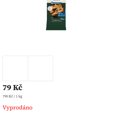
79 Kč
Měrná cena:
790 Kč / 1 kg
Vyprodáno