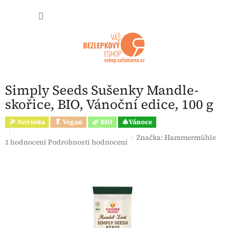
Přejít na obsah
NÁKUP
Simply Seeds Sušenky Mandle-
skořice, BIO, Vánoční edice, 100 g
🎉 Novinka
🥬 Vegan
🌿 BIO
🎄Vánoce
Značka:
Hammermühle
Průměrné hodnocení produktu je 5,0 z 5 hvězdiček.
1 hodnocení
Podrobnosti hodnocení