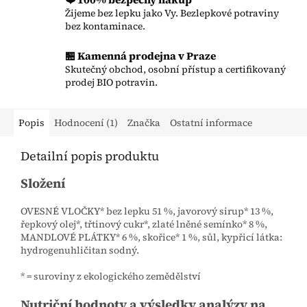
Žijeme bez lepku jako Vy. Bezlepkové potraviny
bez kontaminace.
🏪 Kamenná prodejna v Praze
Skutečný obchod, osobní přístup a certifikovaný
prodej BIO potravin.
Popis
Hodnocení (1)
Značka
Ostatní informace
Detailní popis produktu
Složení
OVESNÉ VLOČKY* bez lepku 51 %, javorový sirup* 13 %,
řepkový olej*, třtinový cukr*, zlaté lněné semínko* 8 %,
MANDLOVÉ PLÁTKY* 6 %, skořice* 1 %, sůl, kypřicí látka:
hydrogenuhličitan sodný.
* = suroviny z ekologického zemědělství
Nutriční hodnoty a výsledky analýzy na