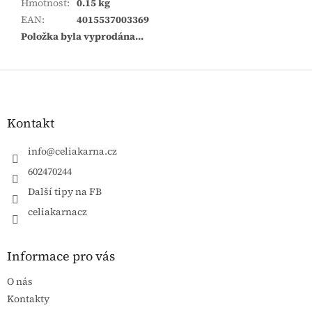
Hmotnost
:
0.15 kg
EAN
:
4015537003369
Položka byla vyprodána…
Zápatí
Kontakt
info
@
celiakarna.cz
602470244
Další tipy na FB
celiakarnacz
Informace pro vás
O nás
Kontakty