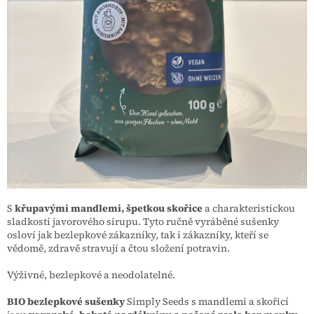
S
křupavými mandlemi, špetkou skořice
a charakteristickou
sladkostí javorového sirupu. Tyto ručně vyráběné sušenky
osloví jak bezlepkové zákazníky, tak i zákazníky, kteří se
vědomě, zdravě stravují a čtou složení potravin.
Výživné, bezlepkové a neodolatelné.
BIO bezlepkové sušenky
Simply Seeds s mandlemi a skořicí