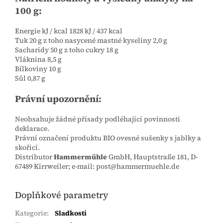
100 g:
Energie kJ / kcal 1828 kJ / 437 kcal
Tuk 20 g z toho nasycené mastné kyseliny 2,0 g
Sacharidy 50 g z toho cukry 18 g
Vláknina 8,5 g
Bílkoviny 10 g
Sůl 0,87 g
Právní upozornění:
Neobsahuje žádné přísady podléhající povinnosti
deklarace.
Právní označení produktu BIO ovesné sušenky s jablky a
skořicí.
Distributor
Hammermühle
GmbH, Hauptstraße 181, D-
67489 Kirrweiler; e-mail: post@hammermuehle.de
Doplňkové parametry
Kategorie
:
Sladkosti