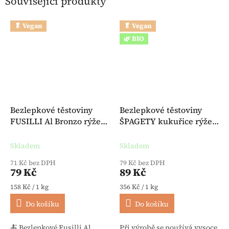
Související produkty
🥬 Vegan
🥬 Vegan
🌿 BIO
Bezlepkové těstoviny
Bezlepkové těstoviny
FUSILLI Al Bronzo rýže
ŠPAGETY kukuřice rýže
kukuřice 500 g -
BIO 250 g - Felicia
Hammermühle
Skladem
Skladem
71 Kč bez DPH
79 Kč bez DPH
79 Kč
89 Kč
Měrná cena:
Měrná cena:
158 Kč / 1 kg
356 Kč / 1 kg
Do košíku
Do košíku
🍝 Bezlepkové Fusilli Al
Při výrobě se používá vysoce