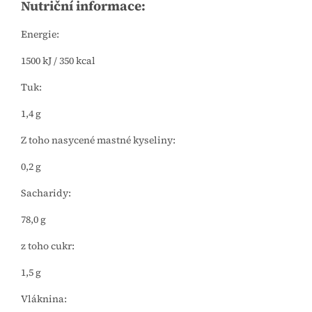
Nutriční informace:
Energie:
1500 kJ / 350 kcal
Tuk:
1,4 g
Z toho nasycené mastné kyseliny:
0,2 g
Sacharidy:
78,0 g
z toho cukr:
1,5 g
Vláknina: