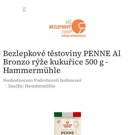
Přejít na obsah
NÁKUP
Bezlepkové těstoviny PENNE Al
Bronzo rýže kukuřice 500 g -
Hammermühle
Průměrné hodnocení produktu je 0,0 z 5 hvězdiček.
Neohodnoceno
Podrobnosti hodnocení
Značka:
Hammermühle