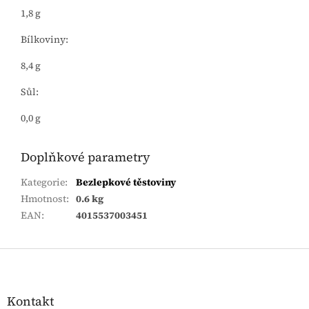
1,8 g
Bílkoviny:
8,4 g
Sůl:
0,0 g
Doplňkové parametry
Kategorie
:
Bezlepkové těstoviny
Hmotnost
:
0.6 kg
EAN
:
4015537003451
Zápatí
Kontakt