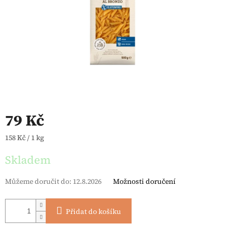
79 Kč
Měrná cena:
158 Kč / 1 kg
Skladem
Můžeme doručit do:
12.8.2026
Možnosti doručení
Přidat do košíku