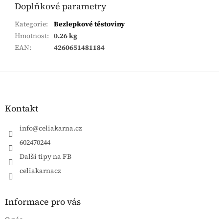
Doplňkové parametry
Kategorie
:
Bezlepkové těstoviny
Hmotnost
:
0.26 kg
EAN
:
4260651481184
Zápatí
Kontakt
info
@
celiakarna.cz
602470244
Další tipy na FB
celiakarnacz
Informace pro vás