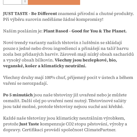
JUST TASTE - Be Different
znamená přírodní a chutné produkty.
Při výběru surovin neděláme žádné kompromisy!
Naším posláním je:
Plant Based - Good for You & The Planet.
Nové trendy varianty našich těstovin z luštěnin se skládají
pouze z jedné nebo dvou ingrediencí a přinášejí na talíř barvu
zcela bez přidaných barviv. Zároveň mají nízký obsah sacharidů
a vysoký obsah bílkovin.
Všechny jsou bezlepkové, bio,
veganské, košer a klimaticky neutrální.
Všechny druhy mají 100% chuť, příjemný pocit v ústech a během
vaření se nerozpadají.
Po 5 minutách
jsou naše těstoviny již uvařené nebo je můžete
osmažit. Další olej po uvaření není nutný. Těstovinové saláty
jsou také možné, protože těstoviny nejsou suché ani křehké.
Každé naše těstoviny jsou klimaticky neutrálním výrobkem,
protože
Just Taste
kompenzuje CO2 stopu pěstování, výroby a
dopravy. Certifikaci provádí společnost ClimatePartner.