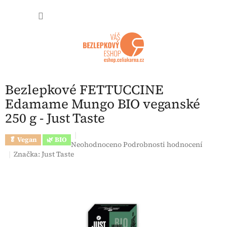
Přejít na obsah
NÁKUP
Bezlepkové FETTUCCINE
Edamame Mungo BIO veganské
250 g - Just Taste
🥬 Vegan
🌿 BIO
Průměrné hodnocení produktu je 0,0 z 5 hvězdi
Neohodnoceno
Podrobnosti hodnocení
Značka:
Just Taste