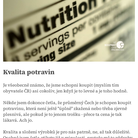
Kvalita potravin
Je všeobecně známo, že jsme schopni koupit (myslím tím
obyvatele ČR) asi cokoliv, jen když je to levné a je toho hodně.
Někde jsem dokonce četla, že průměrný Čech je schopen koupit
potravinu, která není ještě "úplně" zkažená nebo třeba zjevně
plesnivá, ale pokud je to jenom trošku - přece ta cena je tak
lákavá. Ach jo.
Kvalita a složení výrobků je pro nás patrně, ne, až tak důležité.
Osobně jsem četla etikety již v minulosti, protože mě to vždycky