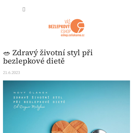
Přejít na obsah
NÁKUP
🥗 Zdravý životní styl při
bezlepkové dietě
21.6.2023