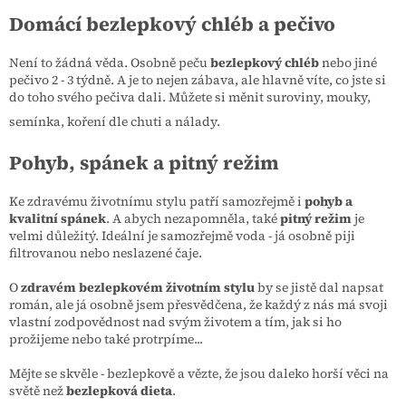
Domácí bezlepkový chléb a pečivo
Není to žádná věda. Osobně peču
bezlepkový chléb
nebo jiné
pečivo 2 - 3 týdně. A je to nejen zábava, ale hlavně víte, co jste si
do toho svého pečiva dali. Můžete si měnit suroviny, mouky,
semínka, koření dle chuti a nálady.
Pohyb, spánek a pitný režim
Ke zdravému životnímu stylu patří samozřejmě i
pohyb a
kvalitní spánek
. A abych nezapomněla, také
pitný režim
je
velmi důležitý. Ideální je samozřejmě voda - já osobně piji
filtrovanou nebo neslazené čaje.
O
zdravém bezlepkovém životním stylu
by se jistě dal napsat
román, ale já osobně jsem přesvědčena, že každý z nás má svoji
vlastní zodpovědnost nad svým životem a tím, jak si ho
prožijeme nebo také protrpíme...
Mějte se skvěle - bezlepkově a vězte, že jsou daleko horší věci na
světě než
bezlepková dieta
.