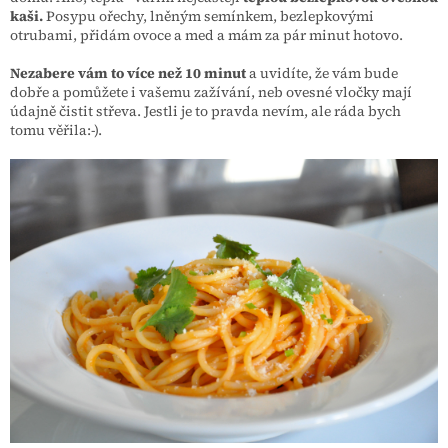
kaši.
Posypu ořechy, lněným semínkem, bezlepkovými
otrubami, přidám ovoce a med a mám za pár minut hotovo.
Nezabere vám to více než 10 minut
a uvidíte, že vám bude
dobře a pomůžete i vašemu zažívání, neb ovesné vločky mají
údajně čistit střeva. Jestli je to pravda nevím, ale ráda bych
tomu věřila:-).