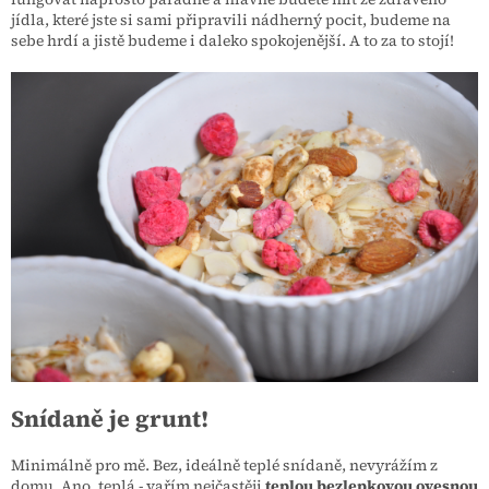
jídla, které jste si sami připravili nádherný pocit, budeme na
sebe hrdí a jistě budeme i daleko spokojenější. A to za to stojí!
Snídaně je grunt!
Minimálně pro mě. Bez, ideálně teplé snídaně, nevyrážím z
domu. Ano, teplá - vařím nejčastěji
teplou bezlepkovou ovesnou