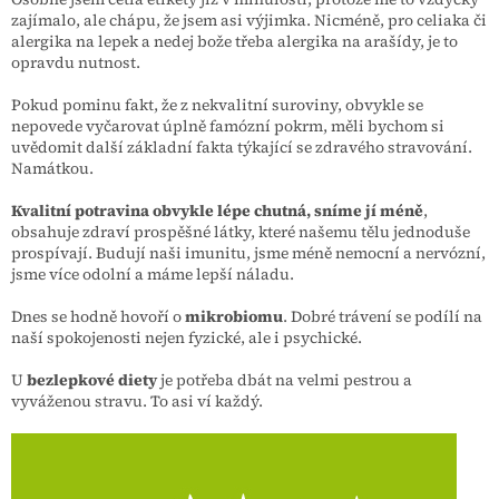
zajímalo, ale chápu, že jsem asi výjimka. Nicméně, pro celiaka či
alergika na lepek a nedej bože třeba alergika na arašídy, je to
opravdu nutnost.
Pokud pominu fakt, že z nekvalitní suroviny, obvykle se
nepovede vyčarovat úplně famózní pokrm, měli bychom si
uvědomit další základní fakta týkající se zdravého stravování.
Namátkou.
Kvalitní potravina obvykle lépe chutná,
sníme jí méně
,
obsahuje zdraví prospěšné látky, které našemu tělu jednoduše
prospívají. Budují naši imunitu, jsme méně nemocní a nervózní,
jsme více odolní a máme lepší náladu.
Dnes se hodně hovoří o
mikrobiomu
. Dobré trávení se podílí na
naší spokojenosti nejen fyzické, ale i psychické.
U
bezlepkové diety
je potřeba dbát na velmi pestrou a
vyváženou stravu. To asi ví každý.