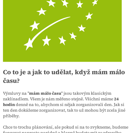
Co to je a jak to udělat, když mám málo
času?
Výmluvy na "
mám málo času
" jsou takovým klasickým
zaklínadlem. Všem je nám měřeno stejně. Všichni máme
24
hodin
denně na to, abychom si nějak zorganizovali den. Jak si
ten den dokážeme zorganizovat, tak to už mohou být zcela jiné
příběhy.
Chce to trochu plánování, ale pokud si na to zvykneme, budeme
fungovat naprosto parádně a hlavně budete mít ze zdravého