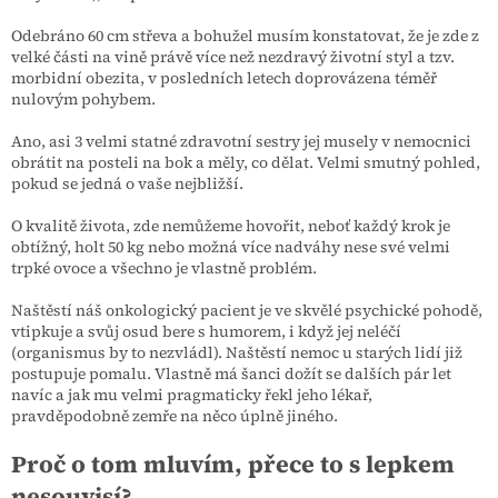
Odebráno 60 cm střeva a bohužel musím konstatovat, že je zde z
velké části na vině právě více než nezdravý životní styl a tzv.
morbidní obezita, v posledních letech doprovázena téměř
nulovým pohybem.
Ano, asi 3 velmi statné zdravotní sestry jej musely v nemocnici
obrátit na posteli na bok a měly, co dělat. Velmi smutný pohled,
pokud se jedná o vaše nejbližší.
O kvalitě života, zde nemůžeme hovořit, neboť každý krok je
obtížný, holt 50 kg nebo možná více nadváhy nese své velmi
trpké ovoce a všechno je vlastně problém.
Naštěstí náš onkologický pacient je ve skvělé psychické pohodě,
vtipkuje a svůj osud bere s humorem, i když jej neléčí
(organismus by to nezvládl). Naštěstí nemoc u starých lidí již
postupuje pomalu. Vlastně má šanci dožít se dalších pár let
navíc a jak mu velmi pragmaticky řekl jeho lékař,
pravděpodobně zemře na něco úplně jiného.
Proč o tom mluvím, přece to s lepkem
nesouvisí?