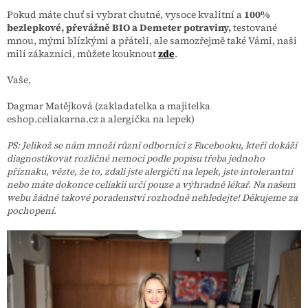
Pokud máte chuť si vybrat chutné, vysoce kvalitní a
100%
bezlepkové, převážně BIO a Demeter potraviny,
testované
mnou, mými blízkými a přáteli, ale samozřejmě také Vámi, naši
milí zákazníci, můžete kouknout
zde
.
Vaše,
Dagmar Matějková (zakladatelka a majitelka
eshop.celiakarna.cz a alergička na lepek)
PS: Jelikož se nám množí různí odborníci z Facebooku, kteří dokáží
diagnostikovat rozličné nemoci podle popisu třeba jednoho
příznaku, vězte, že to, zdali jste alergičtí na lepek, jste intolerantní
nebo máte dokonce celiakii určí pouze a výhradně lékař. Na našem
webu žádné takové poradenství rozhodně nehledejte! Děkujeme za
pochopení.