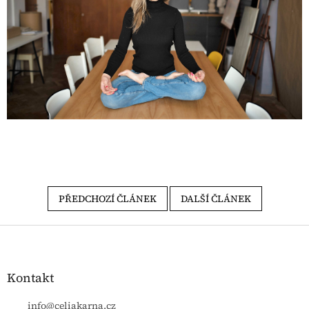
PŘEDCHOZÍ ČLÁNEK
DALŠÍ ČLÁNEK
Zápatí
Kontakt
info
@
celiakarna.cz