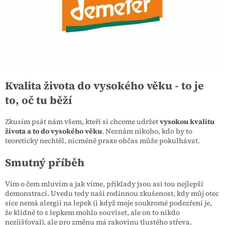
Kvalita života do vysokého věku - to je
to, oč tu běží
Zkusím psát nám všem, kteří si chceme udržet
vysokou kvalitu
života a to do vysokého věku
. Neznám nikoho, kdo by to
teoreticky nechtěl, nicméně praxe občas může pokulhávat.
Smutný příběh
Vím o čem mluvím a jak víme, příklady jsou asi tou nejlepší
demonstrací. Uvedu tedy naši rodinnou zkušenost, kdy můj otec
sice nemá alergii na lepek (i když moje soukromé podezření je,
že klidně to s lepkem mohlo souviset, ale on to nikdo
nezjišťoval), ale pro změnu má rakovinu tlustého střeva.