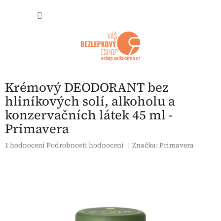
Přejít na obsah
NÁKUP
Krémový DEODORANT bez
hliníkových solí, alkoholu a
konzervačních látek 45 ml -
Primavera
Průměrné hodnocení produktu je 5,0 z 5 hvězdiček.
1 hodnocení
Podrobnosti hodnocení
Značka:
Primavera