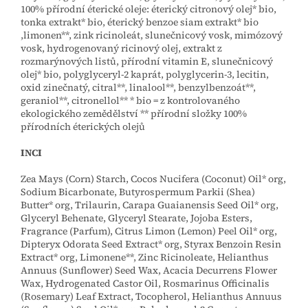
100% přírodní éterické oleje: éterický citronový olej* bio,
tonka extrakt* bio, éterický benzoe siam extrakt* bio
,limonen**, zink ricinoleát, slunečnicový vosk, mimózový
vosk, hydrogenovaný ricinový olej, extrakt z
rozmarýnových listů, přírodní vitamin E, slunečnicový
olej* bio, polyglyceryl-2 kaprát, polyglycerin-3, lecitin,
oxid zinečnatý, citral**, linalool**, benzylbenzoát**,
geraniol**, citronellol** * bio = z kontrolovaného
ekologického zemědělství ** přírodní složky 100%
přírodních éterických olejů
INCI
Zea Mays (Corn) Starch, Cocos Nucifera (Coconut) Oil* org,
Sodium Bicarbonate, Butyrospermum Parkii (Shea)
Butter* org, Trilaurin, Carapa Guaianensis Seed Oil* org,
Glyceryl Behenate, Glyceryl Stearate, Jojoba Esters,
Fragrance (Parfum), Citrus Limon (Lemon) Peel Oil* org,
Dipteryx Odorata Seed Extract* org, Styrax Benzoin Resin
Extract* org, Limonene**, Zinc Ricinoleate, Helianthus
Annuus (Sunflower) Seed Wax, Acacia Decurrens Flower
Wax, Hydrogenated Castor Oil, Rosmarinus Officinalis
(Rosemary) Leaf Extract, Tocopherol, Helianthus Annuus