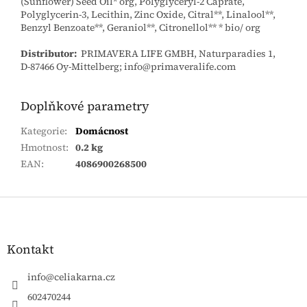
(Sunflower) Seed Oil* org, Polyglyceryl-2 Caprate,
Polyglycerin-3, Lecithin, Zinc Oxide, Citral**, Linalool**,
Benzyl Benzoate**, Geraniol**, Citronellol** * bio/ org
Distributor:
PRIMAVERA LIFE GMBH, Naturparadies 1,
D-87466 Oy-Mittelberg; info@primaveralife.com
Doplňkové parametry
Kategorie
:
Domácnost
Hmotnost
:
0.2 kg
EAN
:
4086900268500
Zápatí
Kontakt
info
@
celiakarna.cz
602470244