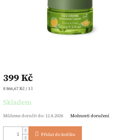
399 Kč
Měrná cena:
8 866,67 Kč / 1 l
Skladem
Můžeme doručit do:
12.8.2026
Možnosti doručení
Přidat do košíku