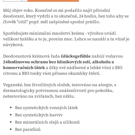
Můj objev roku. Konečně se mi podařilo najít přírodní
deodorant, který vydrží a to skutečně, 24 hodin, bez toho aby se
člověk "cítil" popř. měl zašpiněné spodní prádlo.
Spotřebujete minimální množství krému - výrobce uvádí
velikost hrášku a to je, prosím moc. Lehce se nanáší a ta vůně je
návyková.
Deodorantová krémová řada
Glücksgefühle
nabízí voňavou
24hodinovou ochranu bez hliníkových solí, alkoholu a
konzervačních látek
a díky své nádherné a lehké vůni z BIO
citronu a BIO tonky vám přinese okamžiky štěstí.
Veganské, bez živočišných složek, testováno na alergie, s
dermatologicky potvrzenou snášenlivostí pro pokožku,
netestováno na zvířatech, bez niklu.
Bez syntetických vonných látek
Bez syntetických barviv
Bez minerálních olejů a silikonů
Bez parafínů