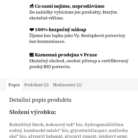
🥣 Co sami nejíme, neprodáváme
Do nabídky vybíráme jen produkty, kterým
skutečně věříme.
❤️ 100% bezpečný nákup
Žijeme bez lepku jako Vy. Bezlepkové potraviny
bez kontaminace.
🏪 Kamenná prodejna v Praze
Skutečný obchod, osobní přístup a certifikovaný
prodej BIO potravin.
Popis
Podobné (2)
Hodnocení (1)
Detailní popis produktu
Složení výrobku:
Kukuřičný škrob, kokosový tuk* bio, hydrogenuhličitan
sodný, bambucké máslo* bio, glycerintrilauрат, andiroba
olej* bio, glyceryl behenát, glyceryl stearát, jojobový ester,