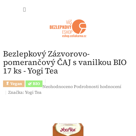
Přejít na obsah
NÁKUP
Bezlepkový Zázvorovo-
pomerančový ČAJ s vanilkou BIO
17 ks - Yogi Tea
🥬 Vegan
🌿 BIO
Průměrné hodnocení produktu je 0,0 z 5 hvězdi
Neohodnoceno
Podrobnosti hodnocení
Značka:
Yogi Tea