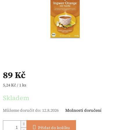
89 Kč
Měrná cena:
5,24 Kč / 1 ks
Skladem
Můžeme doručit do:
12.8.2026
Možnosti doručení
Přidat do košíku