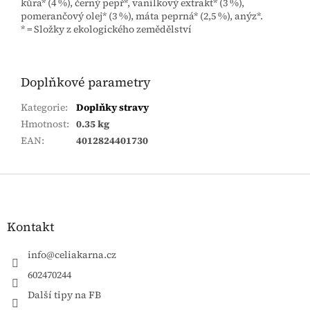
kůra* (4 %), černý pepř*, vanilkový extrakt* (3 %),
pomerančový olej* (3 %), máta peprná* (2,5 %), anýz*.
* = Složky z ekologického zemědělství
Doplňkové parametry
Kategorie
:
Doplňky stravy
Hmotnost
:
0.35 kg
EAN
:
4012824401730
Zápatí
Kontakt
info
@
celiakarna.cz
602470244
Další tipy na FB