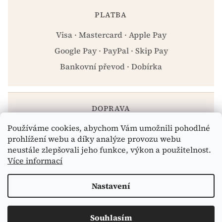
PLATBA
Visa · Mastercard · Apple Pay
Google Pay · PayPal · Skip Pay
Bankovní převod · Dobírka
DOPRAVA
Používáme cookies, abychom Vám umožnili pohodlné
Zásilkovna · PPL · Osobní odběr Praha
prohlížení webu a díky analýze provozu webu
neustále zlepšovali jeho funkce, výkon a použitelnost.
Více informací
Vytvořil Shoptet
Nastavení
Copyright 2026
eshop.celiakarna.cz
. Všechna práva
Souhlasím
vyhrazena.