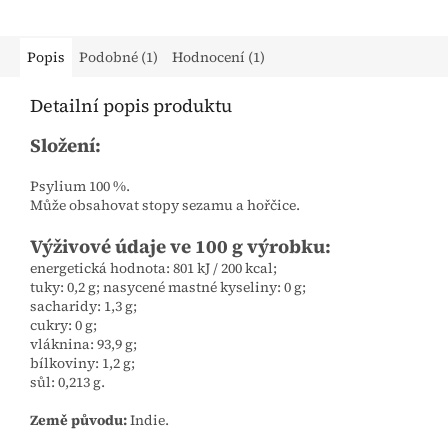
Popis
Podobné (1)
Hodnocení (1)
Detailní popis produktu
Složení:
Psylium 100 %.
Může obsahovat stopy sezamu a hořčice.
Výživové údaje ve 100 g výrobku:
energetická hodnota: 801 kJ / 200 kcal;
tuky: 0,2 g;
nasycené mastné kyseliny: 0 g;
sacharidy: 1,3 g;
cukry: 0 g;
vláknina: 93,9 g;
bílkoviny: 1,2 g;
sůl: 0,213 g.
Země původu:
Indie.