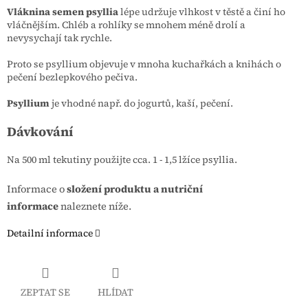
Vláknina semen psyllia
lépe udržuje vlhkost v těstě a činí ho
vláčnějším. Chléb a rohlíky se mnohem méně drolí a
nevysychají tak rychle.
Proto se psyllium objevuje v mnoha kuchařkách a knihách o
pečení bezlepkového pečiva.
Psyllium
je vhodné např. do jogurtů, kaší, pečení.
Dávkování
Na 500 ml tekutiny použijte cca. 1 - 1,5 lžíce psyllia.
Informace o
složení produktu a nutriční
informace
naleznete níže.
Detailní informace
ZEPTAT SE
HLÍDAT