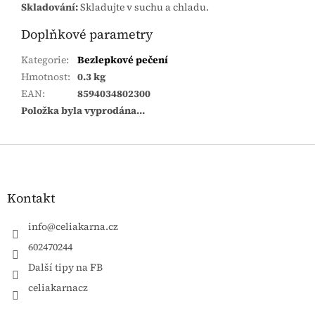
Skladování:
Skladujte v suchu a chladu.
Doplňkové parametry
Kategorie
:
Bezlepkové pečení
Hmotnost
:
0.3 kg
EAN
:
8594034802300
Položka byla vyprodána…
Zápatí
Kontakt
info
@
celiakarna.cz
602470244
Další tipy na FB
celiakarnacz