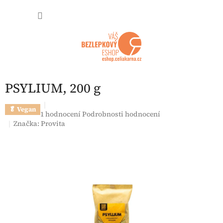
Přejít na obsah
NÁKUP
PSYLIUM, 200 g
🥬 Vegan
Průměrné hodnocení produktu je 5,0 z 5 hvězdiček.
1 hodnocení
Podrobnosti hodnocení
Značka:
Provita