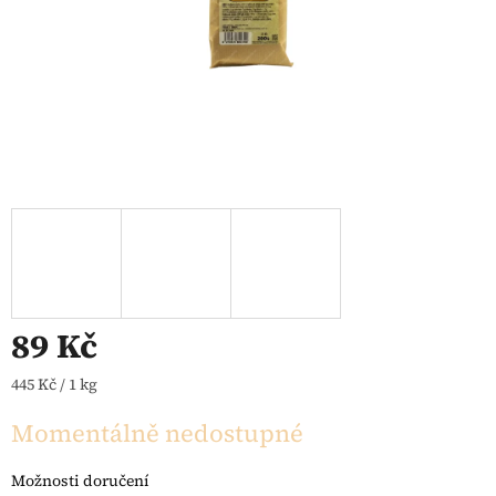
89 Kč
Měrná cena:
445 Kč / 1 kg
Momentálně nedostupné
Možnosti doručení