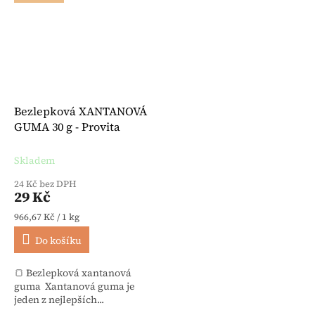
Bezlepková XANTANOVÁ
GUMA 30 g - Provita
Skladem
24 Kč bez DPH
29 Kč
Měrná cena:
966,67 Kč / 1 kg
Do košíku
🍞 Bezlepková xantanová
guma Xantanová guma je
jeden z nejlepších...