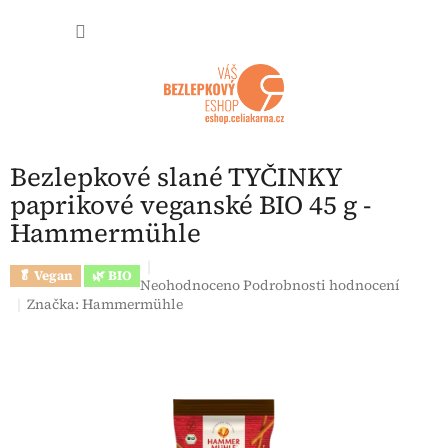
Přejít na obsah
NÁKUP
Bezlepkové slané TYČINKY
paprikové veganské BIO 45 g -
Hammermühle
🥬 Vegan
🌿 BIO
Průměrné hodnocení produktu je 0,0 z 5 hvězdi
Neohodnoceno
Podrobnosti hodnocení
Značka:
Hammermühle