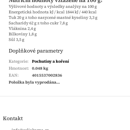
Nutriční hodnoty vztažené na 100 g:
Výživové hodnoty a výsledky analýzy na 100 g
Energetická hodnota kJ / kcal 1844 kJ / 440 kcal
Tuk 20 g z toho nasycené mastné kyseliny 3,3 g
Sacharidy 62 g z toho cukr 7,8 g
Vláknina 2,4 g
Bílkoviny 1,8 g
Sůl 3,5 g
Doplňkové parametry
Kategorie
:
Pochutiny a koření
Hmotnost
:
0.048 kg
EAN
:
4015537002836
Položka byla vyprodána…
Zápatí
Kontakt