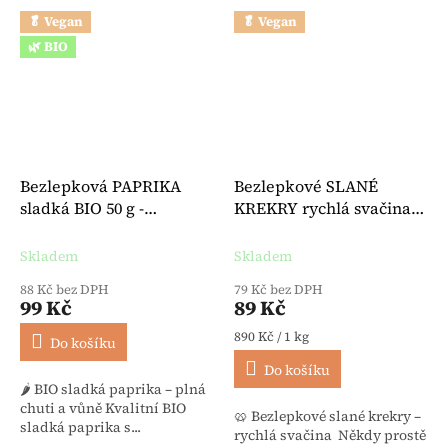
🥬 Vegan
🥬 Vegan
🌿 BIO
Bezlepková PAPRIKA
Bezlepkové SLANÉ
sladká BIO 50 g -
KREKRY rychlá svačina
Lebensbaum
100 g - Hammermühle
Skladem
Skladem
88 Kč bez DPH
79 Kč bez DPH
99 Kč
89 Kč
Měrná cena:
890 Kč / 1 kg
Do košíku
Do košíku
🌶️ BIO sladká paprika – plná
chuti a vůně Kvalitní BIO
🥨 Bezlepkové slané krekry –
sladká paprika s...
rychlá svačina Někdy prostě