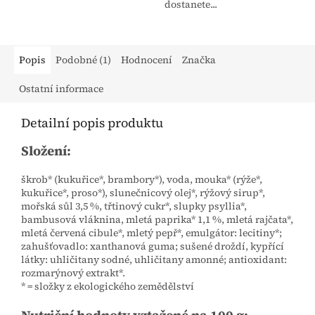
dostanete...
Popis
Podobné (1)
Hodnocení
Značka
Ostatní informace
Detailní popis produktu
Složení:
škrob* (kukuřice*, brambory*), voda, mouka* (rýže*,
kukuřice*, proso*), slunečnicový olej*, rýžový sirup*,
mořská sůl 3,5 %, třtinový cukr*, slupky psyllia*,
bambusová vláknina, mletá paprika* 1,1 %, mletá rajčata*,
mletá červená cibule*, mletý pepř*, emulgátor: lecitiny*;
zahušťovadlo: xanthanová guma; sušené droždí, kypřící
látky: uhličitany sodné, uhličitany amonné; antioxidant:
rozmarýnový extrakt*.
* = složky z ekologického zemědělství