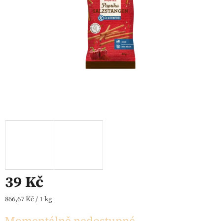
39 Kč
Měrná cena:
866,67 Kč / 1 kg
Momentálně nedostupné