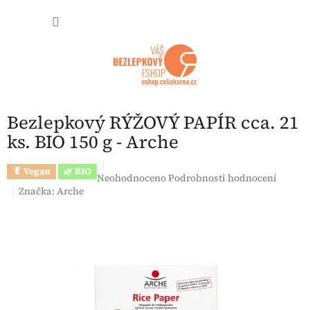
Přejít na obsah
NÁKUP
Bezlepkový RÝŽOVÝ PAPÍR cca. 21
ks. BIO 150 g - Arche
🥬 Vegan
🌿 BIO
Průměrné hodnocení produktu je 0,0 z 5 hvězdi
Neohodnoceno
Podrobnosti hodnocení
Značka:
Arche