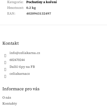
Kategorie
:
Pochutiny a koření
Hmotnost
:
0.2 kg
EAN
:
4020943132497
Zápatí
Kontakt
info
@
celiakarna.cz
602470244
Další tipy na FB
celiakarnacz
Informace pro vás
O nás
Kontakty