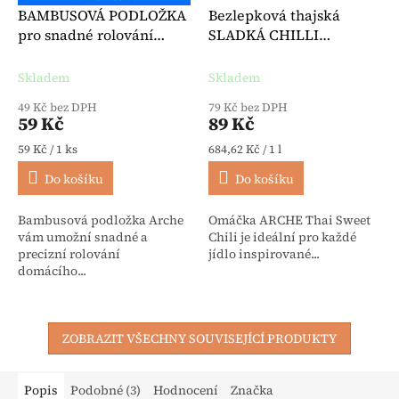
BAMBUSOVÁ PODLOŽKA
Bezlepková thajská
pro snadné rolování
SLADKÁ CHILLI
Sushi, bambus, 1 ks
OMÁČKA BIO 130 ml -
Arche
Skladem
Skladem
49 Kč bez DPH
79 Kč bez DPH
59 Kč
89 Kč
Měrná cena:
Měrná cena:
59 Kč / 1 ks
684,62 Kč / 1 l
Do košíku
Do košíku
Bambusová podložka Arche
Omáčka ARCHE Thai Sweet
vám umožní snadné a
Chili je ideální pro každé
precizní rolování
jídlo inspirované...
domácího...
ZOBRAZIT VŠECHNY SOUVISEJÍCÍ PRODUKTY
Popis
Podobné (3)
Hodnocení
Značka