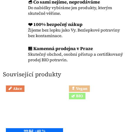
🥣 Co sami nejíme, neprodáváme
Do nabídky vybíráme jen produkty, kterým
skutečně věříme.
❤️ 100% bezpečný nákup
Žijeme bez lepku jako Vy. Bezlepkové potraviny
bez kontaminace.
🏪 Kamenná prodejna v Praze
Skutečný obchod, osobní přístup a certifikovaný
prodej BIO potravin.
Související produkty
🧨 Akce
🥬 Vegan
🌿 BIO
99 Kč
–40 %