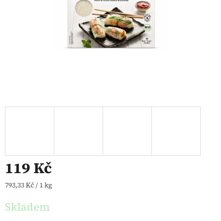
119 Kč
Měrná cena:
793,33 Kč / 1 kg
Skladem