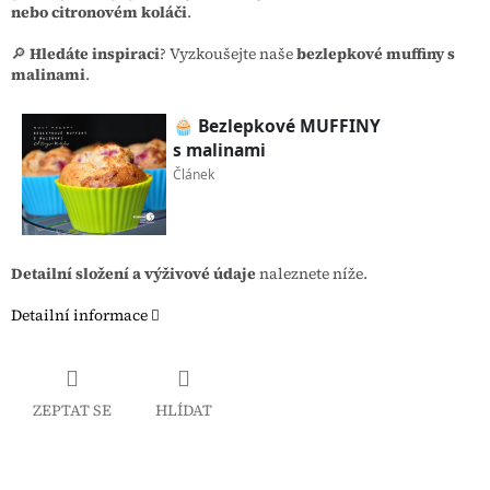
nebo citronovém koláči
.
🔎
Hledáte inspiraci
? Vyzkoušejte naše
bezlepkové muffiny s
malinami
.
Detailní složení a výživové údaje
naleznete níže.
Detailní informace
ZEPTAT SE
HLÍDAT