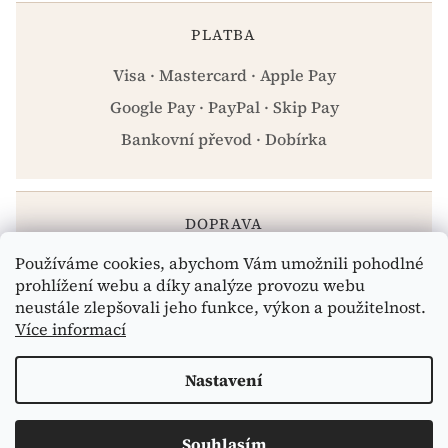
PLATBA
Visa · Mastercard · Apple Pay
Google Pay · PayPal · Skip Pay
Bankovní převod · Dobírka
DOPRAVA
Používáme cookies, abychom Vám umožnili pohodlné
Zásilkovna · PPL · Osobní odběr Praha
prohlížení webu a díky analýze provozu webu
neustále zlepšovali jeho funkce, výkon a použitelnost.
Více informací
Vytvořil Shoptet
Nastavení
Copyright 2026
eshop.celiakarna.cz
. Všechna práva
Souhlasím
vyhrazena.