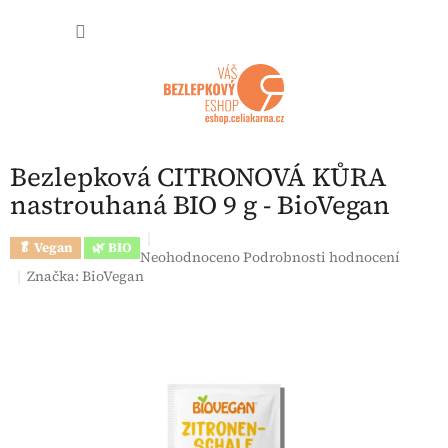
Přejít na obsah
NÁKUP
Bezlepková CITRONOVÁ KŮRA
nastrouhaná BIO 9 g - BioVegan
🥬 Vegan
🌿 BIO
Průměrné hodnocení produktu je 0,0 z 5 hvězdi
Neohodnoceno
Podrobnosti hodnocení
Značka:
BioVegan