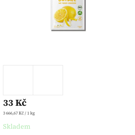
33 Kč
Měrná cena:
3 666,67 Kč / 1 kg
Skladem