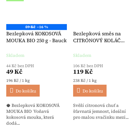
59 Kč
–16 %
Bezlepková KOKOSOVÁ
Bezlepková směs na
MOUKA BIO 250 g - Bauck
CITRÓNOVÝ KOLÁČ
Lemonies BIO 500 g -
Bauck
Skladem
Skladem
44 Kč bez DPH
106 Kč bez DPH
49 Kč
119 Kč
Měrná cena:
Měrná cena:
196 Kč / 1 kg
238 Kč / 1 kg
Do košíku
Do košíku
🥥 Bezlepková KOKOSOVÁ
Svěží citronová chuť a
MOUKA BIO Voňavá
šťavnatá jemnost, ideální
kokosová mouka, která
pro malou svačinku mezi...
dodá...