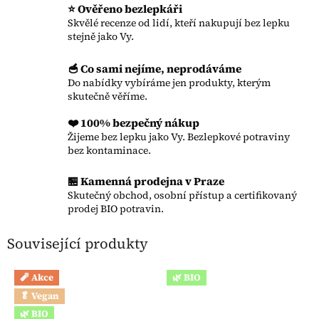
⭐ Ověřeno bezlepkáři
Skvělé recenze od lidí, kteří nakupují bez lepku
stejně jako Vy.
🥣 Co sami nejíme, neprodáváme
Do nabídky vybíráme jen produkty, kterým
skutečně věříme.
❤️ 100% bezpečný nákup
Žijeme bez lepku jako Vy. Bezlepkové potraviny
bez kontaminace.
🏪 Kamenná prodejna v Praze
Skutečný obchod, osobní přístup a certifikovaný
prodej BIO potravin.
Související produkty
🧨 Akce
🌿 BIO
🥬 Vegan
🌿 BIO