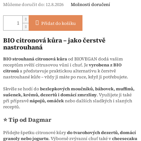
Můžeme doručit do:
12.8.2026
Možnosti doručení
Přidat do košíku
BIO citronová kůra – jako čerstvě
nastrouhaná
BIO strouhaná citronová kůra
od BIOVEGAN dodá vašim
receptům svěží citrusovou vůni i chuť. Je
vyrobena z BIO
citronů
a představuje praktickou alternativu k čerstvě
nastrouhané kůře – vždy ji máte po ruce, když ji potřebujete.
Skvěle se hodí do
bezlepkových moučníků, bábovek, muffinů,
sušenek, krémů, dezertů i domácí zmrzliny
. Využijete ji také
při přípravě
nápojů, omáček
nebo dalších sladkých i slaných
receptů.
⭐ Tip od Dagmar
Přidejte špetku citronové kůry
do tvarohových dezertů, domácí
granoly nebo jogurtu
. Výborně zvýrazní chuť také v
cheesecaku