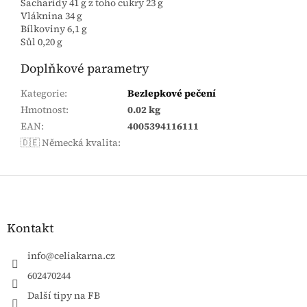
Sacharidy 41 g z toho cukry 23 g
Vláknina 34 g
Bílkoviny 6,1 g
Sůl 0,20 g
Doplňkové parametry
Kategorie
:
Bezlepkové pečení
Hmotnost
:
0.02 kg
EAN
:
4005394116111
🇩🇪 Německá kvalita
:
Zápatí
Kontakt
info
@
celiakarna.cz
602470244
Další tipy na FB