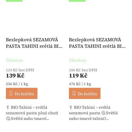
Bezlepková SEZAMOVÁ
Bezlepková SEZAMOVÁ
PASTA TAHINI světlá BIO
PASTA TAHINI světlá BIO
250 g - Terra Sana
250 g - Davert
Skladem
Skladem
124 Kč bez DPH
106 Kč bez DPH
139 Kč
119 Kč
Měrná cena:
Měrná cena:
556 Kč / 1 kg
476 Kč / 1 kg
Do košíku
Do košíku
🥄 BIO Tahini – světlá
🥄 BIO Tahini – světlá
sezamová pasta plná chuti
sezamová pasta 🤔 Světlé
🤔 Světlé nebo tmavé...
nebo tmavé tahini?...