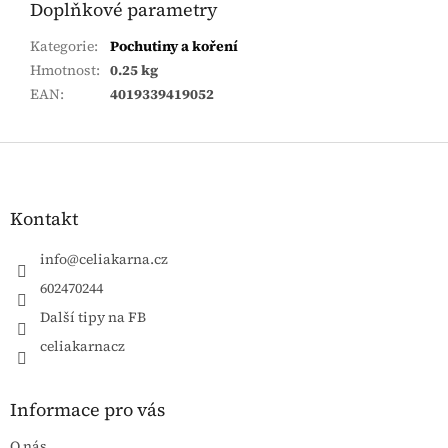
Doplňkové parametry
Kategorie
:
Pochutiny a koření
Hmotnost
:
0.25 kg
EAN
:
4019339419052
Zápatí
Kontakt
info
@
celiakarna.cz
602470244
Další tipy na FB
celiakarnacz
Informace pro vás
O nás