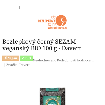
Přejít na obsah
NÁKUP
Bezlepkový černý SEZAM
veganský BIO 100 g - Davert
🥬 Vegan
🌿 BIO
Průměrné hodnocení produktu je 0,0 z 5 hvězdi
Neohodnoceno
Podrobnosti hodnocení
Značka:
Davert