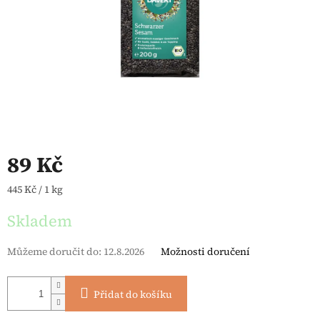
89 Kč
Měrná cena:
445 Kč / 1 kg
Skladem
Můžeme doručit do:
12.8.2026
Možnosti doručení
Přidat do košíku