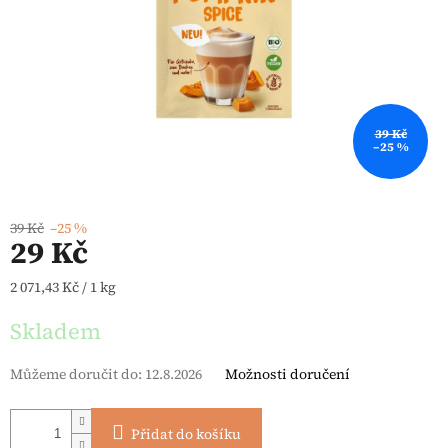
39 Kč
–25 %
39 Kč
–25 %
29 Kč
Měrná cena:
2 071,43 Kč / 1 kg
Skladem
Můžeme doručit do:
12.8.2026
Možnosti doručení
Přidat do košíku