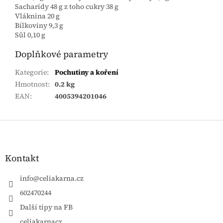
Sacharidy 48 g z toho cukry 38 g
Vláknina 20 g
Bílkoviny 9,3 g
Sůl 0,10 g
Doplňkové parametry
Kategorie
:
Pochutiny a koření
Hmotnost
:
0.2 kg
EAN
:
4005394201046
Zápatí
Kontakt
info
@
celiakarna.cz
602470244
Další tipy na FB
celiakarnacz