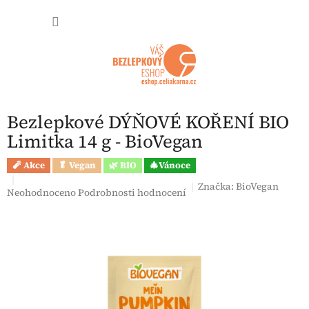
Přejít na obsah
NÁKUP
Bezlepkové DÝŇOVÉ KOŘENÍ BIO
Limitka 14 g - BioVegan
🧨 Akce
🥬 Vegan
🌿 BIO
🎄Vánoce
Značka:
BioVegan
Průměrné hodnocení produktu je 0,0 z 5 hvězdiček.
Neohodnoceno
Podrobnosti hodnocení