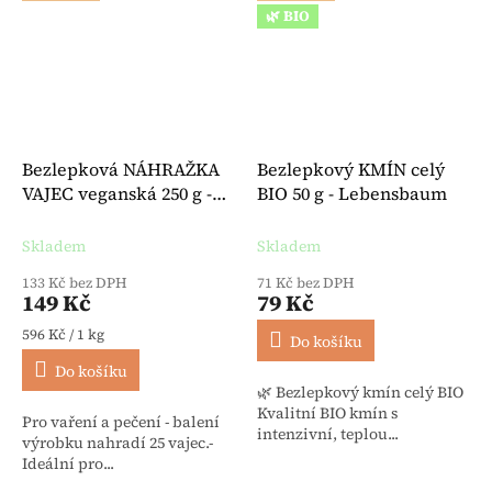
🌿 BIO
Bezlepková NÁHRAŽKA
Bezlepkový KMÍN celý
VAJEC veganská 250 g -
BIO 50 g - Lebensbaum
Hammermühle
Skladem
Skladem
133 Kč bez DPH
71 Kč bez DPH
149 Kč
79 Kč
Měrná cena:
596 Kč / 1 kg
Do košíku
Do košíku
🌿 Bezlepkový kmín celý BIO
Kvalitní BIO kmín s
Pro vaření a pečení - balení
intenzivní, teplou...
výrobku nahradí 25 vajec.-
Ideální pro...