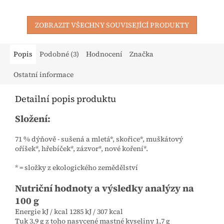
ZOBRAZIT VŠECHNY SOUVISEJÍCÍ PRODUKTY
Popis
Podobné (3)
Hodnocení
Značka
Ostatní informace
Detailní popis produktu
Složení:
71 % dýňově - sušená a mletá*, skořice*, muškátový
oříšek*, hřebíček*, zázvor*, nové koření*.
* = složky z ekologického zemědělství
Nutriční hodnoty a výsledky analýzy na
100 g
Energie kJ / kcal 1285 kJ / 307 kcal
Tuk 3,9 g z toho nasycené mastné kyseliny 1,7 g