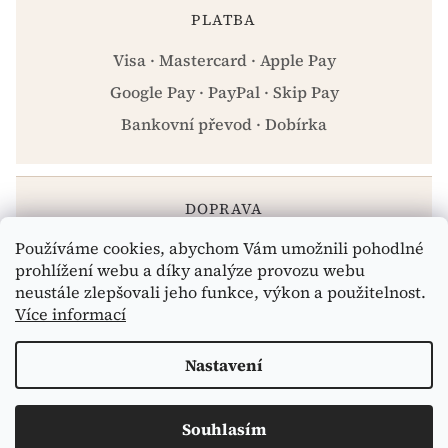
PLATBA
Visa · Mastercard · Apple Pay
Google Pay · PayPal · Skip Pay
Bankovní převod · Dobírka
DOPRAVA
Používáme cookies, abychom Vám umožnili pohodlné
Zásilkovna · PPL · Osobní odběr Praha
prohlížení webu a díky analýze provozu webu
neustále zlepšovali jeho funkce, výkon a použitelnost.
Více informací
Vytvořil Shoptet
Nastavení
Copyright 2026
eshop.celiakarna.cz
. Všechna práva
Souhlasím
vyhrazena.