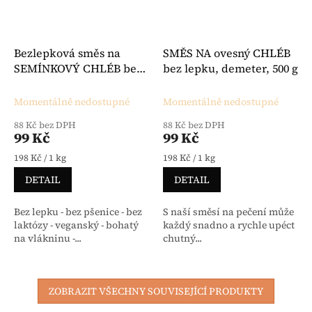
Bezlepková směs na
SMĚS NA ovesný CHLÉB
SEMÍNKOVÝ CHLÉB bez
bez lepku, demeter, 500 g
laktózy 500 g -
Hammermühle
Momentálně nedostupné
Momentálně nedostupné
88 Kč bez DPH
88 Kč bez DPH
99 Kč
99 Kč
Měrná cena:
Měrná cena:
198 Kč / 1 kg
198 Kč / 1 kg
DETAIL
DETAIL
Bez lepku - bez pšenice - bez
S naší směsí na pečení může
laktózy - veganský - bohatý
každý snadno a rychle upéct
na vlákninu -...
chutný...
ZOBRAZIT VŠECHNY SOUVISEJÍCÍ PRODUKTY