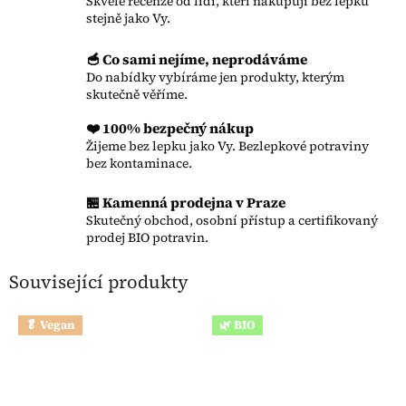
Skvělé recenze od lidí, kteří nakupují bez lepku
stejně jako Vy.
🥣 Co sami nejíme, neprodáváme
Do nabídky vybíráme jen produkty, kterým
skutečně věříme.
❤️ 100% bezpečný nákup
Žijeme bez lepku jako Vy. Bezlepkové potraviny
bez kontaminace.
🏪 Kamenná prodejna v Praze
Skutečný obchod, osobní přístup a certifikovaný
prodej BIO potravin.
Související produkty
🥬 Vegan
🌿 BIO