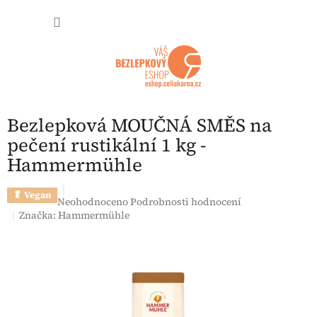
Přejít na obsah
NÁKUP
Bezlepková MOUČNÁ SMĚS na
pečení rustikální 1 kg -
Hammermühle
🥬 Vegan
Průměrné hodnocení produktu je 0,0 z 5 hvězdiček.
Neohodnoceno
Podrobnosti hodnocení
Značka:
Hammermühle