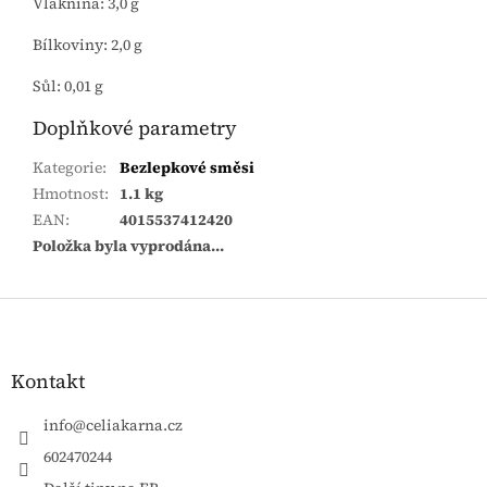
Vláknina: 3,0 g
Bílkoviny: 2,0 g
Sůl: 0,01 g
Doplňkové parametry
Kategorie
:
Bezlepkové směsi
Hmotnost
:
1.1 kg
EAN
:
4015537412420
Položka byla vyprodána…
Zápatí
Kontakt
info
@
celiakarna.cz
602470244