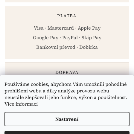
PLATBA
Visa · Mastercard · Apple Pay
Google Pay · PayPal · Skip Pay
Bankovní převod · Dobírka
DOPRAVA
Používáme cookies, abychom Vám umožnili pohodlné
Zásilkovna · PPL · Osobní odběr Praha
prohlížení webu a díky analýze provozu webu
neustále zlepšovali jeho funkce, výkon a použitelnost.
Více informací
Vytvořil Shoptet
Nastavení
Copyright 2026
eshop.celiakarna.cz
. Všechna práva